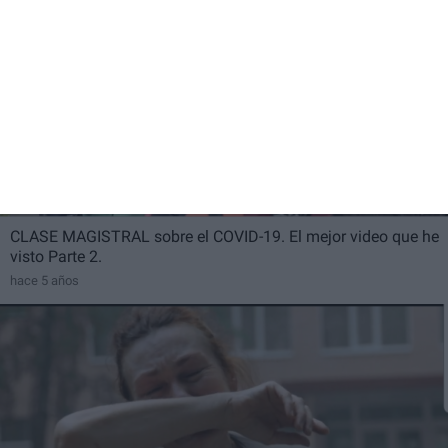
37:22
CLASE MAGISTRAL sobre el COVID-19. El mejor video que he
visto Parte 2.
hace 5 años