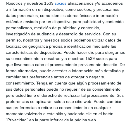
Nosotros y nuestros 1539
socios
almacenamos y/o accedemos
a información en un dispositivo, como cookies, y procesamos
datos personales, como identificadores únicos e información
estándar enviada por un dispositivo para publicidad y contenido
9:57
personalizado, medición de publicidad y contenido,
EL VIDEO CENSURADO DE LA CATEDRÁTICA DE MEDICINA
investigación de audiencia y desarrollo de servicios.
Con su
que explica que la vacuna covid-19 modificará la genética
permiso, nosotros y nuestros socios podemos utilizar datos de
humana
localización geográfica precisa e identificación mediante las
hace 6 años
características de dispositivos. Puede hacer clic para otorgarnos
su consentimiento a nosotros y a nuestros 1539 socios para
que llevemos a cabo el procesamiento previamente descrito. De
forma alternativa, puede acceder a información más detallada y
cambiar sus preferencias antes de otorgar o negar su
consentimiento.
Tenga en cuenta que algún procesamiento de
sus datos personales puede no requerir de su consentimiento,
pero usted tiene el derecho de rechazar tal procesamiento. Sus
preferencias se aplicarán solo a este sitio web. Puede cambiar
sus preferencias o retirar su consentimiento en cualquier
momento volviendo a este sitio y haciendo clic en el botón
"Privacidad" en la parte inferior de la página web.
08:57
PREMIUM